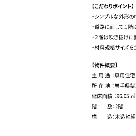
【こだわりポイント】
・シンプルな外形の
・道路に面して１階
・２階は吹き抜けに
・材料規格サイズを
【物件概要】
主 用 途 ：専用住宅
所 在 地 ：岩手県
延床面積 ：96.05 ㎡
階 数：2階
構 造：木造軸組