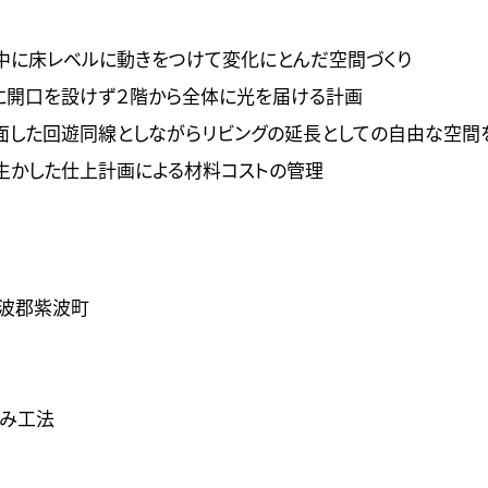
中に床レベルに動きをつけて変化にとんだ空間づくり
に開口を設けず２階から全体に光を届ける計画
面した回遊同線としながらリビングの延長としての自由な空間
生かした仕上計画による材料コストの管理
紫波郡紫波町
み工法