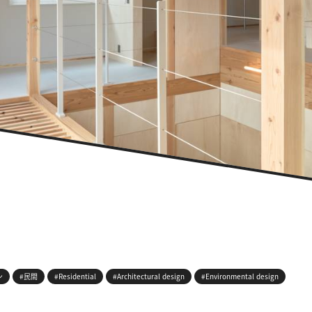
ン
#民間
#Residential
#Architectural design
#Environmental design