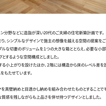
ョン分野などに造詣が深い20代のご夫婦の住宅新築計画です。
り、シンプルなデザインで施主の想像を越える空間の提案をご
プルな切妻のボリュームを１つの大きな箱ととらえ、必要な小部
グとするような空間構成としました。
する小上がりを設けたほか、２階には構造から床のレベル差を
をもたせています。
を真壁納めと目透かし納めを組み合わせたものとすることで
な質感を残しながらも上品さを併せ持つデザインとしました。