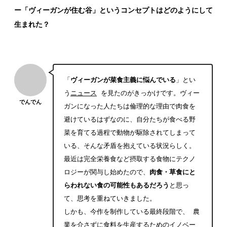
ー「ヴィーガンが住む谷」というコンセプトはどのようにして
生まれた？
「
ヴィーガンが菜食主義に悩んでいる
」とい
う
ニュース
を見たのがきっかけです。ヴィー
でんでん
ガンになった人たちは倫理的な理由で肉食を
避けているはずなのに、自分たちが食べる野
菜を育てる過程で動物が駆除されてしまって
いる、そんな矛盾を抱えている状況らしく。
最近は完全栄養食など摂取する食物にテクノ
ロジーが関与し始めたので、
肉食・草食にと
らわれない食の可能性もあるだろう
と思っ
て、思考を重ねていきました。
しかも、今作を制作している最終段階で、
農
業を介さずに食料を生産するためのイノベー