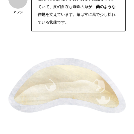
ていて、変幻自在な蜘蛛の糸が、
繭のような
アツシ
住処
を支えています。繭は常に風で少し揺れ
ている状態です。