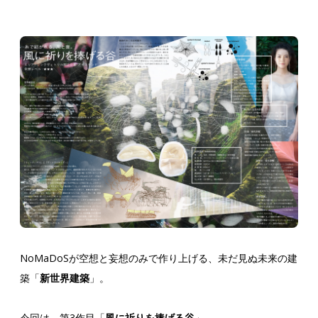
NoMaDoSが空想と妄想のみで作り上げる、未だ見ぬ未来の建
築「
新世界建築
」。
今回は、第3作目「
風に祈りを捧げる谷
」。