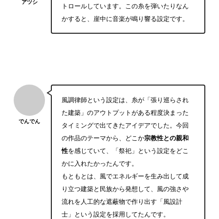
アツシ
トロールしています。この糸を弾いたりなん
かすると、崖中に音楽が鳴り響る設定です。
風調律師という設定は、糸が「張り巡らされ
た建築」のアウトプットがある程度決まった
でんでん
タイミングで出てきたアイデアでした。今回
の作品のテーマから、どこか
宗教性との親和
性
を感じていて、「祭祀」という設定をどこ
かに入れたかったんです。
もともとは、風でエネルギーを生み出して成
り立つ建築と民族から発想して、風の強さや
流れを人工的な遮蔽物で作り出す「風設計
士」という設定を採用してたんです。